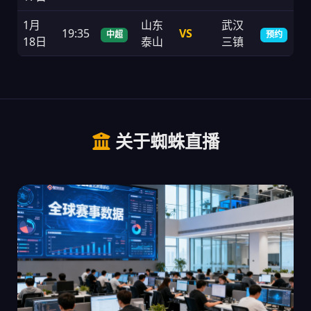
1月
山东
武汉
19:35
VS
中超
预约
18日
泰山
三镇
关于蜘蛛直播