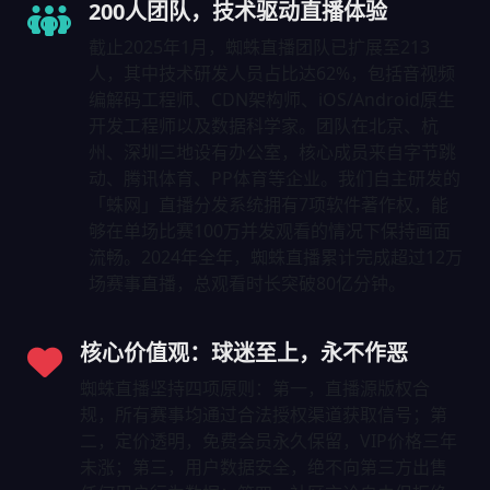
200人团队，技术驱动直播体验
截止2025年1月，蜘蛛直播团队已扩展至213
人，其中技术研发人员占比达62%，包括音视频
编解码工程师、CDN架构师、iOS/Android原生
开发工程师以及数据科学家。团队在北京、杭
州、深圳三地设有办公室，核心成员来自字节跳
动、腾讯体育、PP体育等企业。我们自主研发的
「蛛网」直播分发系统拥有7项软件著作权，能
够在单场比赛100万并发观看的情况下保持画面
流畅。2024年全年，蜘蛛直播累计完成超过12万
场赛事直播，总观看时长突破80亿分钟。
核心价值观：球迷至上，永不作恶
蜘蛛直播坚持四项原则：第一，直播源版权合
规，所有赛事均通过合法授权渠道获取信号；第
二，定价透明，免费会员永久保留，VIP价格三年
未涨；第三，用户数据安全，绝不向第三方出售