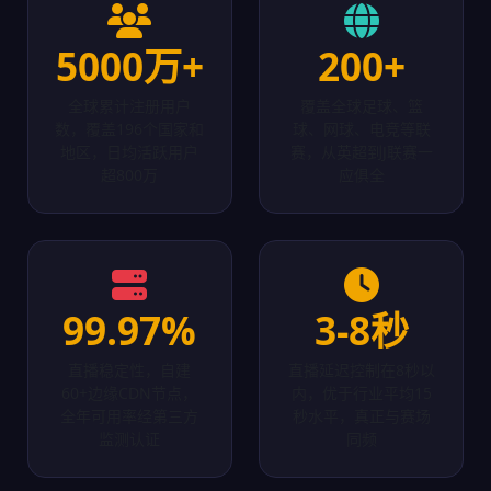
5000万+
200+
全球累计注册用户
覆盖全球足球、篮
数，覆盖196个国家和
球、网球、电竞等联
地区，日均活跃用户
赛，从英超到J联赛一
超800万
应俱全
99.97%
3-8秒
直播稳定性，自建
直播延迟控制在8秒以
60+边缘CDN节点，
内，优于行业平均15
全年可用率经第三方
秒水平，真正与赛场
监测认证
同频