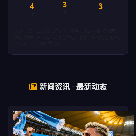
3
4
3
场
胜
胜
最近一场：2024年12月6日，曼联主场2-1战胜切尔西，
拉什福德梅开二度。曼联在主场对切尔西已保持连续5场
不败纪录，心理优势明显。
新闻资讯 · 最新动态