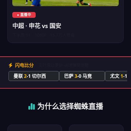
中超上海申花对阵北京国安直播
● 直播中
中超 · 申花 vs 国安
下半场 51' · 1080P · 15.7万人观看
闪电比分
实时滚动更新·进球弹窗提醒
曼联
2
-1 切尔西
巴萨
3
-0 马竞
尤文
1
-1
78'
65'
为什么选择蜘蛛直播