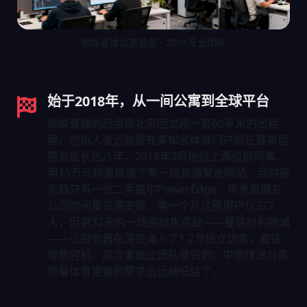
蜘蛛直播北京总部 · 200+专业团队
始于2018年，从一间公寓到全球平台
蜘蛛直播的起点是北京回龙观一套60平米的出租
屋。创始人张远航曾在某知名体育门户担任赛事运
营总监长达八年，2018年3月他拉上两位前同事，
用15万元积蓄搭建了第一版直播聚合网站。当时服
务器只有一台二手戴尔PowerEdge，带宽靠朋友
公司的闲置资源支撑。第一个月注册用户仅327
人，但第32天的一场英超焦点战——曼联对利物浦
——让服务器在深夜涌入了1.2万独立访客，直接
导致宕机。那次事故让团队意识到：中国球迷对高
质量体育直播的需求远远被低估了。