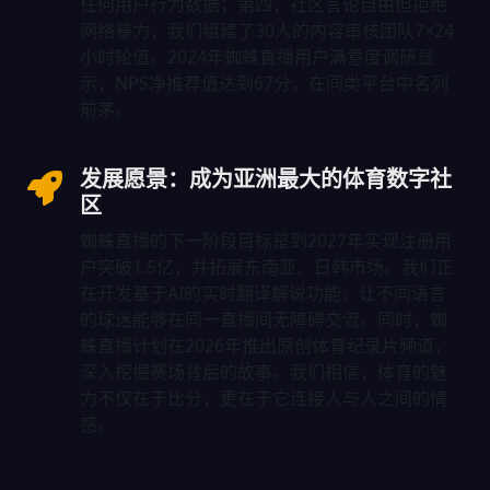
任何用户行为数据；第四，社区言论自由但拒绝
网络暴力，我们组建了30人的内容审核团队7×24
小时轮值。2024年蜘蛛直播用户满意度调研显
示，NPS净推荐值达到67分，在同类平台中名列
前茅。
发展愿景：成为亚洲最大的体育数字社
区
蜘蛛直播的下一阶段目标是到2027年实现注册用
户突破1.5亿，并拓展东南亚、日韩市场。我们正
在开发基于AI的实时翻译解说功能，让不同语言
的球迷能够在同一直播间无障碍交流。同时，蜘
蛛直播计划在2026年推出原创体育纪录片频道，
深入挖掘赛场背后的故事。我们相信，体育的魅
力不仅在于比分，更在于它连接人与人之间的情
感。