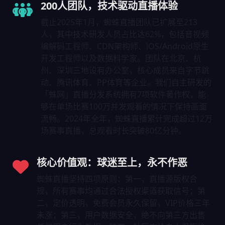
200人团队，技术驱动直播体验
截止2025年1月，蜘蛛直播团队已扩展至213
人，其中技术研发人员占比达62%，包括音视频
编解码工程师、CDN架构师、iOS/Android原生
开发工程师以及数据科学家。团队在北京、杭
州、深圳三地设有办公室，核心成员来自字节跳
动、腾讯体育、PP体育等企业。我们自主研发的
「蛛网」直播分发系统拥有7项软件著作权，能
够在单场比赛100万并发观看的情况下保持画面
流畅。2024年全年，蜘蛛直播累计完成超过12万
场赛事直播，总观看时长突破80亿分钟。
核心价值观：球迷至上，永不作恶
蜘蛛直播坚持四项原则：第一，直播源版权合
规，所有赛事均通过合法授权渠道获取信号；第
二，定价透明，免费会员永久保留，VIP价格三年
未涨；第三，用户数据安全，绝不向第三方出售