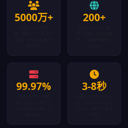
5000万+
200+
全球累计注册用户
覆盖全球足球、篮
数，覆盖196个国家和
球、网球、电竞等联
地区，日均活跃用户
赛，从英超到J联赛一
超800万
应俱全
99.97%
3-8秒
直播稳定性，自建
直播延迟控制在8秒以
60+边缘CDN节点，
内，优于行业平均15
全年可用率经第三方
秒水平，真正与赛场
监测认证
同频