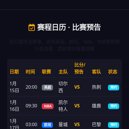
赛程日历 · 比赛预告
按日期筛选赛事，支持英超、欧冠、NBA、中超等联赛
分类查看，提前预约直播提醒
比分/
日期
时间
联赛
主队
预告
客队
状态
1月
切尔
20:00
VS
热刺
英超
预约
15日
西
1月
凯尔
09:30
VS
雄鹿
NBA
预约
16日
特人
1月
03:00
曼城
VS
巴黎
欧冠
预约
17日