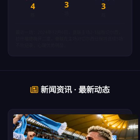
3
4
3
场
胜
胜
最近一场：2024年12月6日，曼联主场2-1战胜切尔西，
拉什福德梅开二度。曼联在主场对切尔西已保持连续5场
不败纪录，心理优势明显。
新闻资讯 · 最新动态