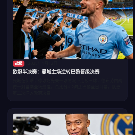
2025年1月12日
战报
欧冠半决赛：曼城主场逆转巴黎晋级决赛
曼城在伊蒂哈德球场先失一球情况下连扳三球，德布劳内两
传一射当选全场最佳，总比分4-2淘汰巴黎圣日耳曼，队史
第二次闯入欧冠决赛。