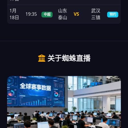
1月
山东
武汉
19:35
VS
中超
预约
18日
泰山
三镇
关于蜘蛛直播