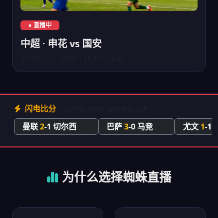
中超上海申花对阵北京国安直播
● 直播中
中超 · 申花 vs 国安
下半场 51' · 1080P · 15.7万人观看
闪电比分
实时滚动更新·进球弹窗提醒
曼联
2
-1 切尔西
巴萨
3
-0 马竞
尤文
1
-1
78'
65'
为什么选择蜘蛛直播