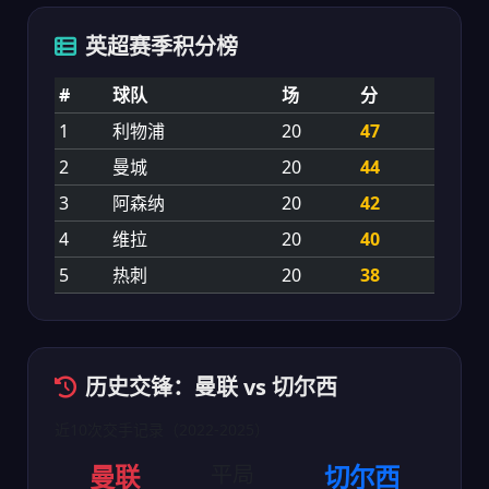
英超赛季积分榜
#
球队
场
分
1
利物浦
20
47
2
曼城
20
44
3
阿森纳
20
42
4
维拉
20
40
5
热刺
20
38
历史交锋：曼联 vs 切尔西
近10次交手记录（2022-2025）
曼联
平局
切尔西