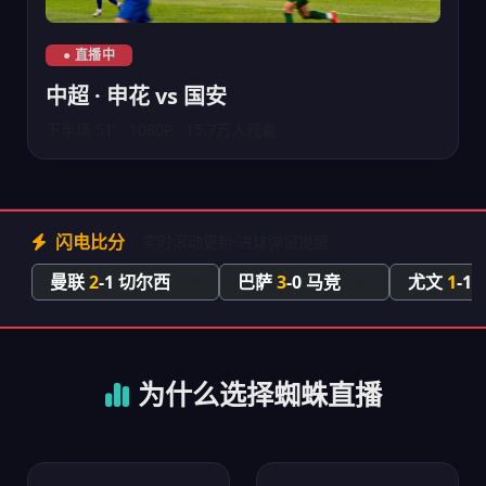
中超上海申花对阵北京国安直播
● 直播中
中超 · 申花 vs 国安
下半场 51' · 1080P · 15.7万人观看
闪电比分
实时滚动更新·进球弹窗提醒
曼联
2
-1 切尔西
巴萨
3
-0 马竞
尤文
1
-1
78'
65'
为什么选择蜘蛛直播