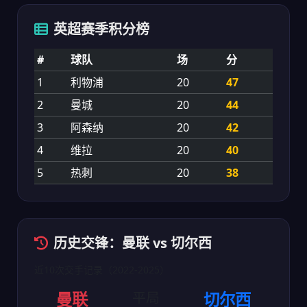
英超赛季积分榜
#
球队
场
分
1
利物浦
20
47
2
曼城
20
44
3
阿森纳
20
42
4
维拉
20
40
5
热刺
20
38
历史交锋：曼联 vs 切尔西
近10次交手记录（2022-2025）
曼联
平局
切尔西