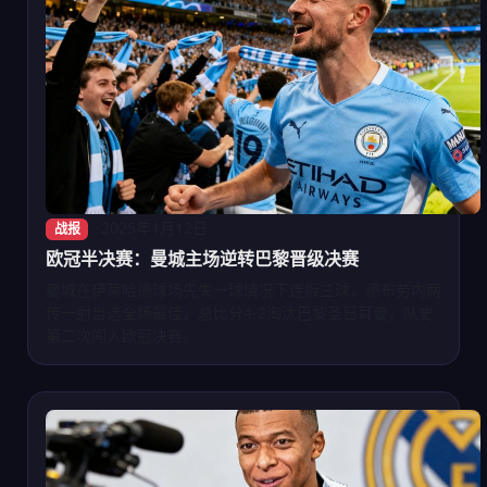
2025年1月12日
战报
欧冠半决赛：曼城主场逆转巴黎晋级决赛
曼城在伊蒂哈德球场先失一球情况下连扳三球，德布劳内两
传一射当选全场最佳，总比分4-2淘汰巴黎圣日耳曼，队史
第二次闯入欧冠决赛。