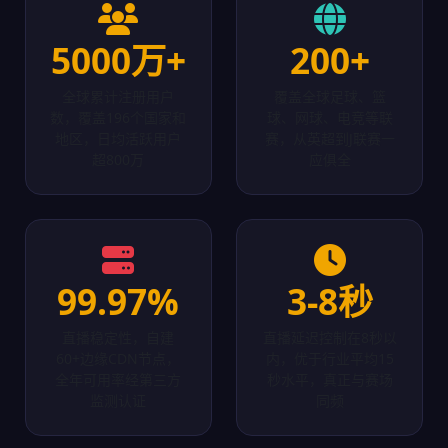
5000万+
200+
全球累计注册用户
覆盖全球足球、篮
数，覆盖196个国家和
球、网球、电竞等联
地区，日均活跃用户
赛，从英超到J联赛一
超800万
应俱全
99.97%
3-8秒
直播稳定性，自建
直播延迟控制在8秒以
60+边缘CDN节点，
内，优于行业平均15
全年可用率经第三方
秒水平，真正与赛场
监测认证
同频