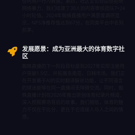
任何用户行为数据；第四，社区言论自由但拒绝
网络暴力，我们组建了30人的内容审核团队7×24
小时轮值。2024年蜘蛛直播用户满意度调研显
示，NPS净推荐值达到67分，在同类平台中名列
前茅。
发展愿景：成为亚洲最大的体育数字社
区
蜘蛛直播的下一阶段目标是到2027年实现注册用
户突破1.5亿，并拓展东南亚、日韩市场。我们正
在开发基于AI的实时翻译解说功能，让不同语言
的球迷能够在同一直播间无障碍交流。同时，蜘
蛛直播计划在2026年推出原创体育纪录片频道，
深入挖掘赛场背后的故事。我们相信，体育的魅
力不仅在于比分，更在于它连接人与人之间的情
感。