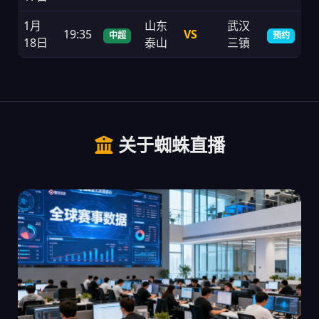
1月
山东
武汉
19:35
VS
中超
预约
18日
泰山
三镇
关于蜘蛛直播