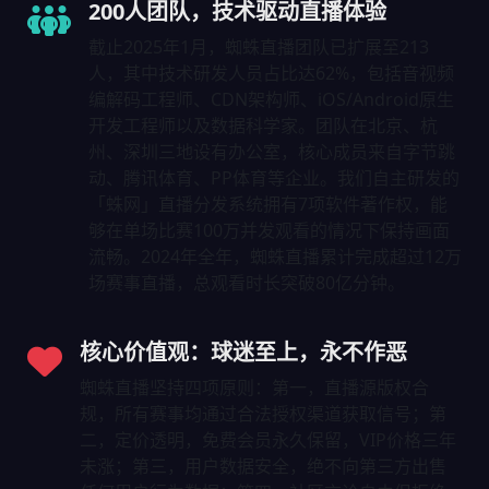
200人团队，技术驱动直播体验
截止2025年1月，蜘蛛直播团队已扩展至213
人，其中技术研发人员占比达62%，包括音视频
编解码工程师、CDN架构师、iOS/Android原生
开发工程师以及数据科学家。团队在北京、杭
州、深圳三地设有办公室，核心成员来自字节跳
动、腾讯体育、PP体育等企业。我们自主研发的
「蛛网」直播分发系统拥有7项软件著作权，能
够在单场比赛100万并发观看的情况下保持画面
流畅。2024年全年，蜘蛛直播累计完成超过12万
场赛事直播，总观看时长突破80亿分钟。
核心价值观：球迷至上，永不作恶
蜘蛛直播坚持四项原则：第一，直播源版权合
规，所有赛事均通过合法授权渠道获取信号；第
二，定价透明，免费会员永久保留，VIP价格三年
未涨；第三，用户数据安全，绝不向第三方出售