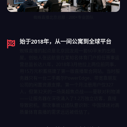
蜘蛛直播北京总部 · 200+专业团队
始于2018年，从一间公寓到全球平台
蜘蛛直播的起点是北京回龙观一套60平米的出租
屋。创始人张远航曾在某知名体育门户担任赛事运
营总监长达八年，2018年3月他拉上两位前同事，
用15万元积蓄搭建了第一版直播聚合网站。当时服
务器只有一台二手戴尔PowerEdge，带宽靠朋友
公司的闲置资源支撑。第一个月注册用户仅327
人，但第32天的一场英超焦点战——曼联对利物浦
——让服务器在深夜涌入了1.2万独立访客，直接
导致宕机。那次事故让团队意识到：中国球迷对高
质量体育直播的需求远远被低估了。