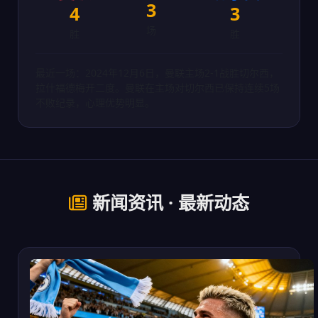
3
4
3
场
胜
胜
最近一场：2024年12月6日，曼联主场2-1战胜切尔西，
拉什福德梅开二度。曼联在主场对切尔西已保持连续5场
不败纪录，心理优势明显。
新闻资讯 · 最新动态