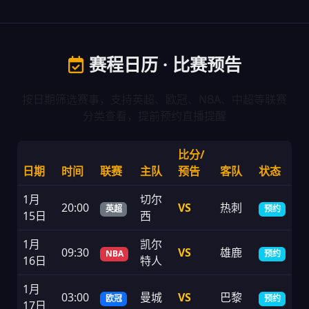
赛程日历 · 比赛预告
按日期筛选赛事，支持英超、欧冠、NBA、中超等联赛
分类查看，提前预约直播提醒
比分/
日期
时间
联赛
主队
预告
客队
状态
1月
切尔
20:00
VS
热刺
英超
预约
15日
西
1月
凯尔
09:30
VS
雄鹿
NBA
预约
16日
特人
1月
03:00
曼城
VS
巴黎
欧冠
预约
17日