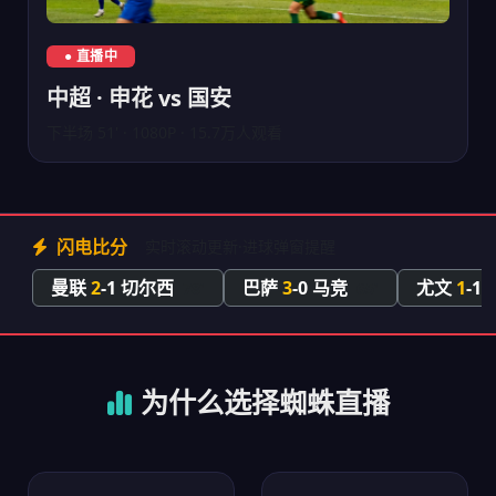
中超上海申花对阵北京国安直播
● 直播中
中超 · 申花 vs 国安
下半场 51' · 1080P · 15.7万人观看
闪电比分
实时滚动更新·进球弹窗提醒
曼联
2
-1 切尔西
巴萨
3
-0 马竞
尤文
1
-1
78'
65'
为什么选择蜘蛛直播