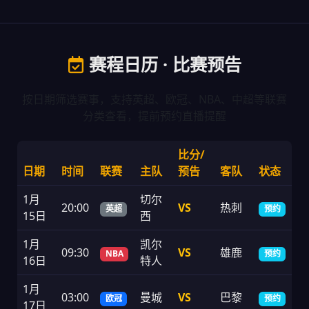
赛程日历 · 比赛预告
按日期筛选赛事，支持英超、欧冠、NBA、中超等联赛
分类查看，提前预约直播提醒
比分/
日期
时间
联赛
主队
预告
客队
状态
1月
切尔
20:00
VS
热刺
英超
预约
15日
西
1月
凯尔
09:30
VS
雄鹿
NBA
预约
16日
特人
1月
03:00
曼城
VS
巴黎
欧冠
预约
17日