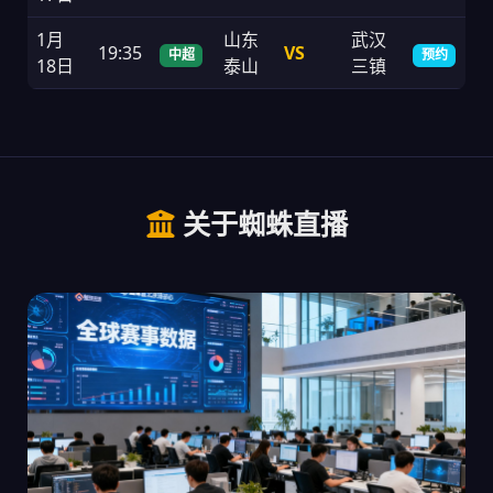
1月
山东
武汉
19:35
VS
中超
预约
18日
泰山
三镇
关于蜘蛛直播