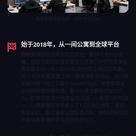
蜘蛛直播北京总部 · 200+专业团队
始于2018年，从一间公寓到全球平台
蜘蛛直播的起点是北京回龙观一套60平米的出租
屋。创始人张远航曾在某知名体育门户担任赛事运
营总监长达八年，2018年3月他拉上两位前同事，
用15万元积蓄搭建了第一版直播聚合网站。当时服
务器只有一台二手戴尔PowerEdge，带宽靠朋友
公司的闲置资源支撑。第一个月注册用户仅327
人，但第32天的一场英超焦点战——曼联对利物浦
——让服务器在深夜涌入了1.2万独立访客，直接
导致宕机。那次事故让团队意识到：中国球迷对高
质量体育直播的需求远远被低估了。