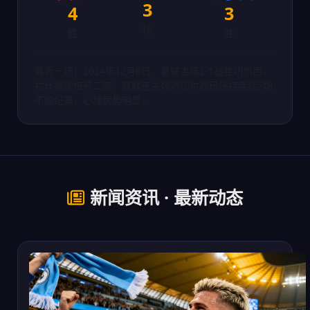
3
4
3
场
胜
胜
最近一场：2024年12月6日，曼联主场2-1战胜切尔西，
拉什福德梅开二度。曼联在主场对切尔西已保持连续5场
不败纪录，心理优势明显。
新闻资讯 · 最新动态