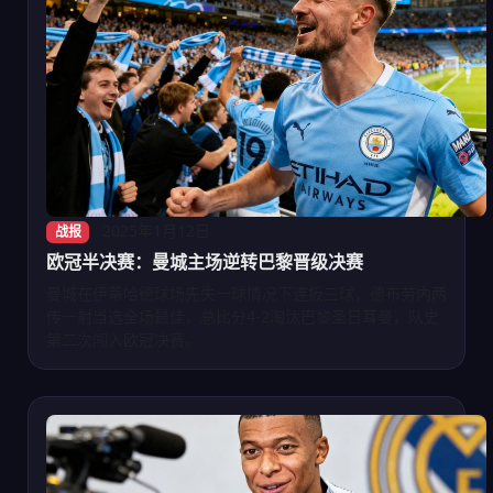
2025年1月12日
战报
欧冠半决赛：曼城主场逆转巴黎晋级决赛
曼城在伊蒂哈德球场先失一球情况下连扳三球，德布劳内两
传一射当选全场最佳，总比分4-2淘汰巴黎圣日耳曼，队史
第二次闯入欧冠决赛。