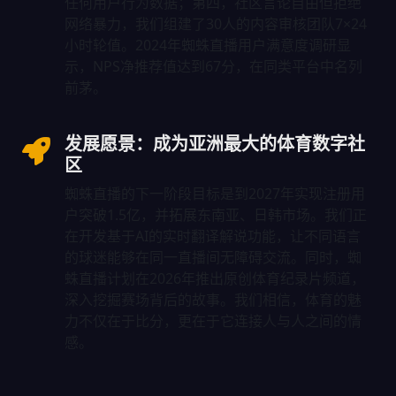
任何用户行为数据；第四，社区言论自由但拒绝
网络暴力，我们组建了30人的内容审核团队7×24
小时轮值。2024年蜘蛛直播用户满意度调研显
示，NPS净推荐值达到67分，在同类平台中名列
前茅。
发展愿景：成为亚洲最大的体育数字社
区
蜘蛛直播的下一阶段目标是到2027年实现注册用
户突破1.5亿，并拓展东南亚、日韩市场。我们正
在开发基于AI的实时翻译解说功能，让不同语言
的球迷能够在同一直播间无障碍交流。同时，蜘
蛛直播计划在2026年推出原创体育纪录片频道，
深入挖掘赛场背后的故事。我们相信，体育的魅
力不仅在于比分，更在于它连接人与人之间的情
感。