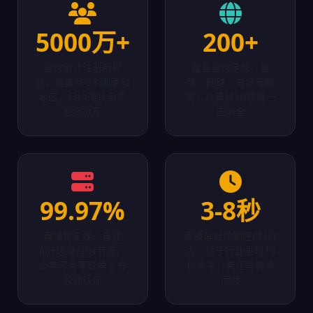
5000万+
200+
全球累计注册用户
覆盖全球足球、篮
数，覆盖196个国家和
球、网球、电竞等联
地区，日均活跃用户
赛，从英超到J联赛一
超800万
应俱全
99.97%
3-8秒
直播稳定性，自建
直播延迟控制在8秒以
60+边缘CDN节点，
内，优于行业平均15
全年可用率经第三方
秒水平，真正与赛场
监测认证
同频