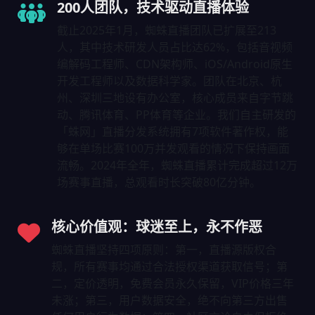
200人团队，技术驱动直播体验
截止2025年1月，蜘蛛直播团队已扩展至213
人，其中技术研发人员占比达62%，包括音视频
编解码工程师、CDN架构师、iOS/Android原生
开发工程师以及数据科学家。团队在北京、杭
州、深圳三地设有办公室，核心成员来自字节跳
动、腾讯体育、PP体育等企业。我们自主研发的
「蛛网」直播分发系统拥有7项软件著作权，能
够在单场比赛100万并发观看的情况下保持画面
流畅。2024年全年，蜘蛛直播累计完成超过12万
场赛事直播，总观看时长突破80亿分钟。
核心价值观：球迷至上，永不作恶
蜘蛛直播坚持四项原则：第一，直播源版权合
规，所有赛事均通过合法授权渠道获取信号；第
二，定价透明，免费会员永久保留，VIP价格三年
未涨；第三，用户数据安全，绝不向第三方出售