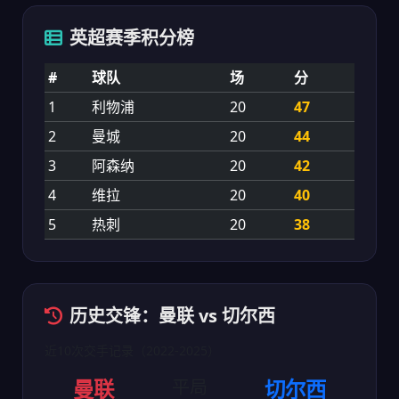
英超赛季积分榜
#
球队
场
分
1
利物浦
20
47
2
曼城
20
44
3
阿森纳
20
42
4
维拉
20
40
5
热刺
20
38
历史交锋：曼联 vs 切尔西
近10次交手记录（2022-2025）
曼联
平局
切尔西